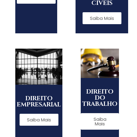
CÍVEIS
Saiba Mais
DIREITO
DO
DIREITO
TRABALHO​
EMPRESARIAL
Saiba
Saiba Mais
Mais