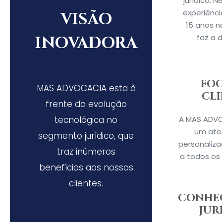
jurídico. 
experiênci
VISÃO
15 anos n
faz a 
INOVADORA
FO
MAS ADVOCACIA esta à
CL
frente da evolução
tecnológica no
A MAS ADVO
um ate
segmento jurídico, que
personaliza
traz inúmeros
a todos os 
benefícios aos nossos
clientes.
CONHE
JUR