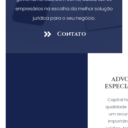
empresários na escolha da melhor solução
jurídica para o seu negócio.
Contato
ADV
ESPEC
Capital 
qualidade 
um recur
importânc