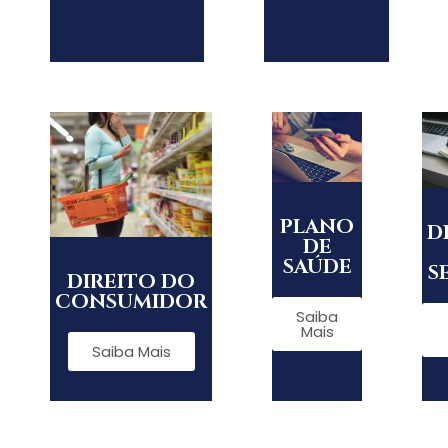
PLANO
D
DE
SAÚDE
S
DIREITO DO
CONSUMIDOR
Saiba
Mais
Saiba Mais