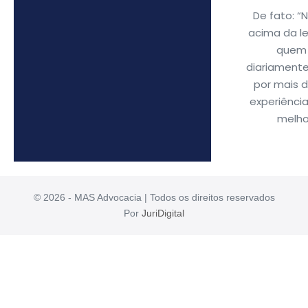
De fato: “
acima da le
quem 
diariamente
por mais d
experiênci
melhor
© 2026 - MAS Advocacia | Todos os direitos reservados
Por
JuriDigital