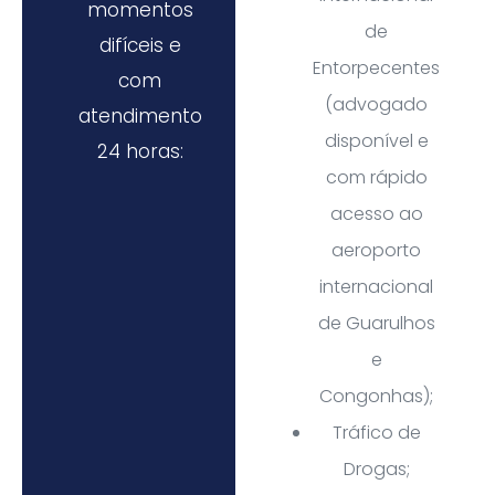
momentos
de
difíceis e
Entorpecentes
com
(advogado
atendimento
disponível e
24 horas:
com rápido
acesso ao
aeroporto
internacional
de Guarulhos
e
Congonhas);
Tráfico de
Drogas;