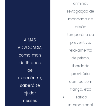
criminal,
revogação de
mandado de
prisão
temporária ou
A MAS
preventiva,
ADVOCACIA,
relaxamento
como mais
de prisão,
de 15 anos
liberdade
de
provisória
experiência,
com ou sem
saberá te
fiança, etc;
ajudar
Tráfico
nesses
Internacional